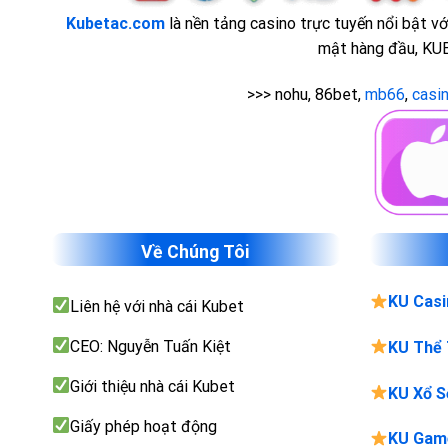
Kubetac.com
là nền tảng casino trực tuyến nổi bật v
mật hàng đầu, KUB
>>>
nohu, 86bet,
mb66
,
casi
Về Chúng Tôi
KU Casi
Liên hệ với nhà cái Kubet
CEO: Nguyễn Tuấn Kiệt
KU Thể
Giới thiệu nhà cái Kubet
KU Xổ S
Giấy phép hoạt động
KU Gam