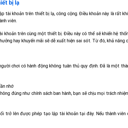
ết bị lạ
p tài khoản trên thiết bị lạ, công cộng. Điều khoản này là rất kh
ành viên.
 khoản trên cùng một thiết bị. Điều này có thể sẽ khiến hệ thố
 thưởng hay khuyến mãi sẽ dễ xuất hiện sai sót. Từ đó, khả năng 
ười chơi có hành động không tuân thủ quy định. Đã là một thàn
cần nhớ
không đúng như chính sách ban hành, bạn sẽ chịu mọi trách nhiệ
uổi trở lên được phép tạo lập tài khoản tại đây. Nếu thành viên