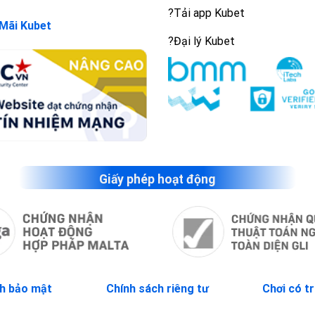
?Tải app Kubet
Mãi Kubet
?Đại lý Kubet
Giấy phép hoạt động
h bảo mật
Chính sách riêng tư
Chơi có t