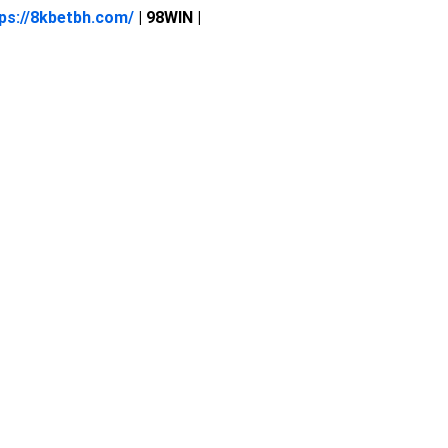
ps://8kbetbh.com/
| 98WIN |