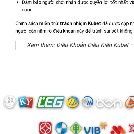
Đảm bảo người chơi nhận được quyền lợi tốt nhất và g
cược.
Chính sách
miễn trừ trách nhiệm
Kubet
đã được cập nhậ
người cần nắm rõ điều khoản này để tránh sai sót không đ
Xem thêm: Điều Khoản Điều Kiện Kubet – 