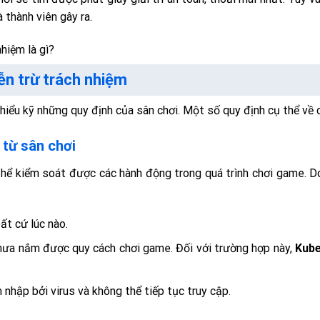
 thành viên gây ra.
nhiệm là gì?
ễn trừ trách nhiệm
m hiểu kỹ những quy định của sân chơi. Một số quy định cụ thể về
 từ sân chơi
thể kiểm soát được các hành động trong quá trình chơi game. Do
ất cứ lúc nào.
 chưa nắm được quy cách chơi game. Đối với trường hợp này,
Kube
nhập bởi virus và không thể tiếp tục truy cập.