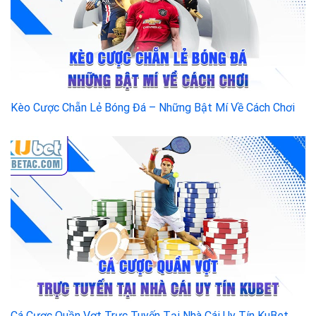
Kèo Cược Chẵn Lẻ Bóng Đá – Những Bật Mí Về Cách Chơi
Cá Cược Quần Vợt Trực Tuyến Tại Nhà Cái Uy Tín KuBet