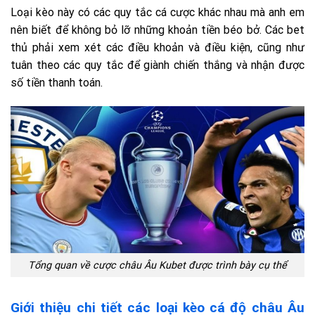
Loại kèo này có các quy tắc cá cược khác nhau mà anh em
nên biết để không bỏ lỡ những khoản tiền béo bở. Các bet
thủ phải xem xét các điều khoản và điều kiện, cũng như
tuân theo các quy tắc để giành chiến thắng và nhận được
số tiền thanh toán.
Tổng quan về cược châu Âu Kubet được trình bày cụ thể
Giới thiệu chi tiết các loại kèo cá độ châu Âu