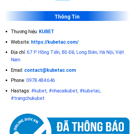
Thông Tin
Thương hiệu:
KUBET
Website:
https://kubetac.com/
Địa chỉ:
67 P. Hồng Tiến, Bồ Đề, Long Biên, Hà Nội, Việt
Nam
Email:
contact@kubetac.com
Phone:
0978.484.646
Hastags:
#kubet, #nhacaikubet, #kubetac,
#trangchukubet