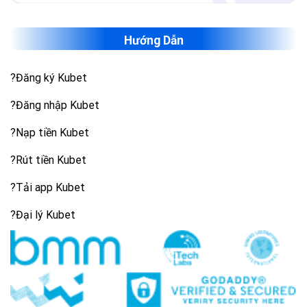
Hướng Dẫn
?Đăng ký Kubet
?Đăng nhập Kubet
?Nạp tiền Kubet
?Rút tiền Kubet
?Tải app Kubet
?Đại lý Kubet