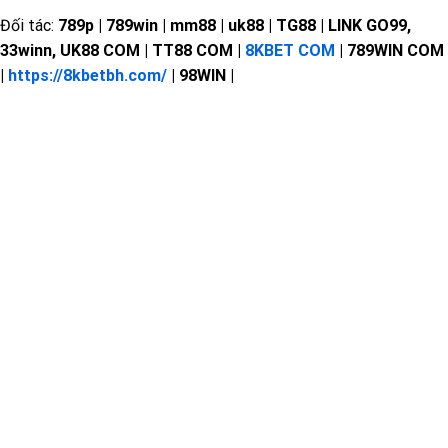
Đối tác:
789p | 789win | mm88 | uk88 | TG88 | LINK GO99,
33winn, UK88 COM | TT88 COM |
8KBET COM
| 789WIN COM
|
https://8kbetbh.com/
| 98WIN |