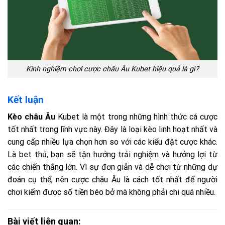
Kinh nghiệm chơi cược châu Âu Kubet hiệu quả là gì?
Kết luận
Kèo châu Âu
Kubet là một trong những hình thức cá cược
tốt nhất trong lĩnh vực này. Đây là loại kèo linh hoạt nhất và
cung cấp nhiều lựa chọn hơn so với các kiểu đặt cược khác.
Là bet thủ, bạn sẽ tận hưởng trải nghiệm và hưởng lợi từ
các chiến thắng lớn. Vì sự đơn giản và dễ chơi từ những dự
đoán cụ thể, nên cược châu Âu là cách tốt nhất để người
chơi kiếm được số tiền béo bở mà không phải chi quá nhiều.
Bài viết liên quan: