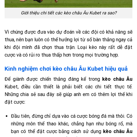
Giới thiệu chi tiết các kèo châu Âu Kubet ra sao?
Vì chúng được đưa vào dự đoán về các đội có khả năng sẽ
thua, nên bạn luôn có thể hưởng lợi từ số bàn thắng ngay cả
khi đội mình đã chọn thua trận. Loại kèo này rất dễ đặt
cược và có rủi ro thua thấp hơn trong mọi trường hợp.
Kinh nghiệm chơi kèo châu Âu Kubet hiệu quả
Để giành được chiến thắng đáng kể trong
kèo châu Âu
Kubet, điều cần thiết là phải biết các chi tiết thực tế.
Những chia sẻ sau đây sẽ giúp anh em có thêm lợi thế khi
đặt cược:
Đầu tiên, đừng chỉ dựa vào cá cược bóng đá mà thôi. Có
những môn thể thao khác, chẳng hạn như bóng rổ, mà
bạn có thể đặt cược bằng cách sử dụng
kèo châu Âu