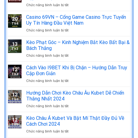
ở
Chức năng bình luận bị tắt
Đối
Tác
Casino 69VN – Cổng Game Casino Trực Tuyến
20
Và
Uy Tín Hàng Đầu Việt Nam
Th4
Đại
ở
Chức năng bình luận bị tắt
Lý
Casino
VN88
69VN
Kèo Phạt Góc – Kinh Nghiệm Bắt Kèo Bất Bại &
–
13
–
Giới
Bách Thắng
Th3
Cổng
Thiệu
ở
Chức năng bình luận bị tắt
Game
Cơ
Kèo
Casino
Hội
Phạt
Cách Vào I9BET Khi Bị Chặn – Hướng Dẫn Truy
Trực
Hợp
12
Góc
Tuyến
Cập Đơn Giản
Tác
Th3
–
Uy
Hiệu
ở
Chức năng bình luận bị tắt
Kinh
Tín
Quả
Cách
Nghiệm
Hàng
Vào
Hướng Dẫn Chơi Kèo Châu Âu Kubet Dễ Chiến
Bắt
Đầu
12
I9BET
Kèo
Thắng Nhất 2024
Việt
Th9
Khi
Bất
Nam
ở
Chức năng bình luận bị tắt
Bị
Bại
Hướng
Chặn
&
Dẫn
Kèo Châu Á Kubet Và Bật Mí Thật Đầy Đủ Về
–
Bách
12
Chơi
Hướng
Cách Chơi 2024
Thắng
Th9
Kèo
Dẫn
ở
Chức năng bình luận bị tắt
Châu
Truy
Kèo
Âu